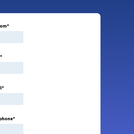
nom
*
m
*
l
*
phone
*