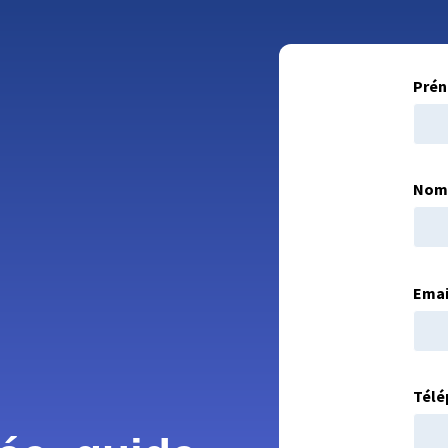
Pré
No
Emai
Télé